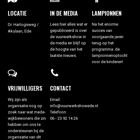
LOCATIE
IN DE MEDIA​
LAMPIONNEN
Lees hier alles wat er
Na het enorme
Dr. Hartogsweg /
gepubliceerd is over
succes van
Akulaan, Ede
de vuurwerkshow in
voorgaande jaren
de media en blijf op
terug op het
de hoogte van het
programma: de
laatste nieuws.
lampionnenoptocht
voor de kinderen!
VRIJWILLIGERS
CONTACT
Wij zijn als
Email:
organisatie nog op
info@vuurwerkshowede.nl
zoek naar wat mede-
Telefoon:
wijkbewoners die zin
06 - 23 92 14 26
hebben om ons te
ondersteunen bij de
organisatie van dit