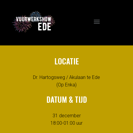
LOCATIE
Dr. Hartogsweg / Akulaan te Ede
(Op Enka)
DATUM & TIJD
31 december
18:00-01:00 uur